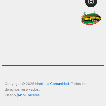
k
e
a
r
m
Copyright © 2025
Habla La Comunidad
. Todos los
derechos reservados.
Diseño |
Richi Caceres
.