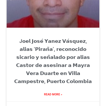
J𝗼𝗲𝗹 𝗝𝗼𝘀𝗲́ 𝗬𝗮𝗻𝗲𝘇 𝗩𝗮́𝘀𝗾𝘂𝗲𝘇,
𝗮𝗹𝗶𝗮𝘀 ‘𝗣𝗶𝗿𝗮𝗻̃𝗮’, 𝗿𝗲𝗰𝗼𝗻𝗼𝗰𝗶𝗱𝗼
𝘀𝗶𝗰𝗮𝗿𝗶𝗼 𝘆 𝘀𝗲𝗻̃𝗮𝗹𝗮𝗱𝗼 𝗽𝗼𝗿 𝗮𝗹𝗶𝗮𝘀
𝗖𝗮𝘀𝘁𝗼𝗿 𝗱𝗲 𝗮𝘀𝗲𝘀𝗶𝗻𝗮𝗿 𝗮 𝗠𝗮𝘆𝗿𝗮
𝗩𝗲𝗿𝗮 𝗗𝘂𝗮𝗿𝘁𝗲 𝗲𝗻 𝗩𝗶𝗹𝗹𝗮
𝗖𝗮𝗺𝗽𝗲𝘀𝘁𝗿𝗲, 𝗣𝘂𝗲𝗿𝘁𝗼 𝗖𝗼𝗹𝗼𝗺𝗯𝗶𝗮
READ MORE »