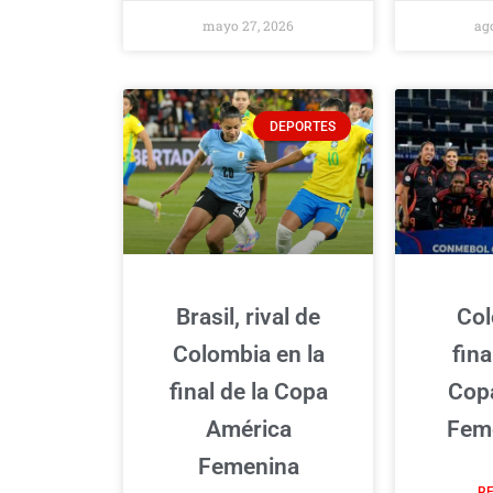
mayo 27, 2026
ago
DEPORTES
Brasil, rival de
Col
Colombia en la
fina
final de la Copa
Cop
América
Feme
Femenina
RE