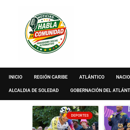
Ir
al
contenido
INICIO
REGIÓN CARIBE
ATLÁNTICO
NACI
ALCALDIA DE SOLEDAD
GOBERNACIÓN DEL ATLÁNT
P
DEPORTES