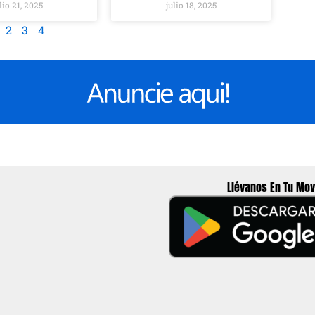
lio 21, 2025
julio 18, 2025
2
3
4
Llévanos En Tu Mov