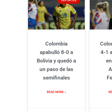
DEPORTES
Colombia
Colo
apabulló 8-0 a
4-1 
Bolivia y quedó a
en
un paso de las
A
semifinales
F
READ MORE »
RE