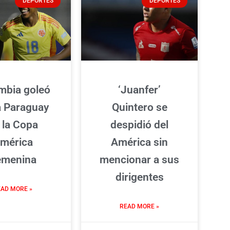
DEPORTES
DEPORTES
mbia goleó
‘Juanfer’
a Paraguay
Quintero se
 la Copa
despidió del
mérica
América sin
emenina
mencionar a sus
dirigentes
AD MORE »
READ MORE »