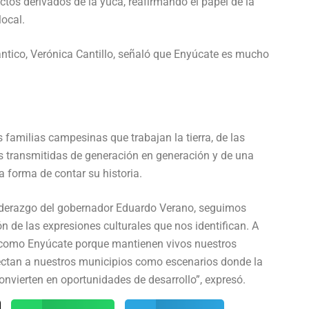
ctos derivados de la yuca, reafirmando el papel de la
local.
lántico, Verónica Cantillo, señaló que Enyúcate es mucho
s familias campesinas que trabajan la tierra, de las
as transmitidas de generación en generación y de una
 forma de contar su historia.
 liderazgo del gobernador Eduardo Verano, seguimos
 de las expresiones culturales que nos identifican. A
s como Enyúcate porque mantienen vivos nuestros
yectan a nuestros municipios como escenarios donde la
convierten en oportunidades de desarrollo”, expresó.