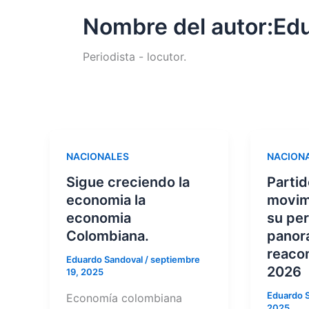
Nombre del autor:Ed
Periodista - locutor.
NACIONALES
NACION
Sigue creciendo la
Partid
economia la
movim
economia
su per
Colombiana.
panora
reaco
Eduardo Sandoval
/
septiembre
2026
19, 2025
Eduardo 
Economía colombiana
2025