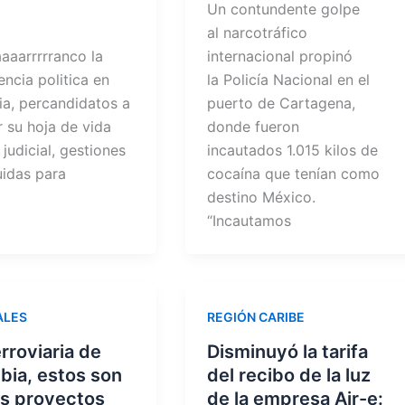
Un contundente golpe
i
al narcotráfico
aaarrrrranco la
internacional propinó
ncia politica en
la Policía Nacional en el
a, percandidatos a
puerto de Cartagena,
 su hoja de vida
donde fueron
judicial, gestiones
incautados 1.015 kilos de
idas para
cocaína que tenían como
destino México.
“Incautamos
ALES
REGIÓN CARIBE
rroviaria de
Disminuyó la tarifa
bia, estos son
del recibo de la luz
is proyectos
de la empresa Air-e: