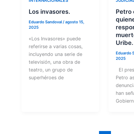
INTERNACIONALES
JUDICIA
Los invasores.
Petro 
quiene
Eduardo Sandoval
/
agosto 15,
respon
2025
muert
«Los Invasores» puede
Uribe.
referirse a varias cosas,
Eduardo 
incluyendo una serie de
2025
televisión, una obra de
teatro, un grupo de
El pres
superhéroes de
Petro a
denunci
han seña
Gobier