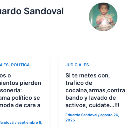
uardo Sandoval
,
ALES
POLÍTICA
JUDICIALES
os o
Si te metes con,
ientos pierden
trafico de
sonería:
cocaina,armas,contra
ma político se
bando y lavado de
moda de cara a
activos, cuidate…!!!
Eduardo Sandoval
/
agosto 26,
2025
Sandoval
/
septiembre 8,