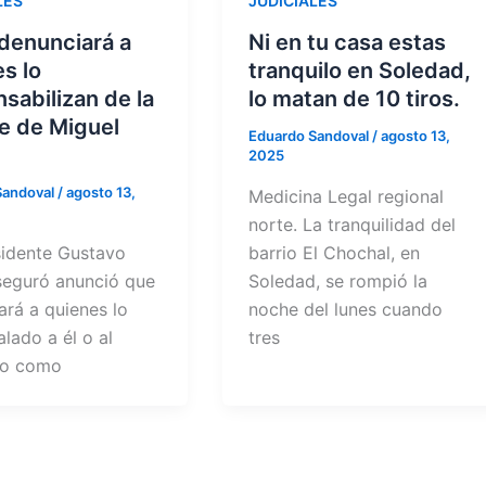
LES
JUDICIALES
denunciará a
Ni en tu casa estas
s lo
tranquilo en Soledad,
sabilizan de la
lo matan de 10 tiros.
e de Miguel
Eduardo Sandoval
/
agosto 13,
2025
Sandoval
/
agosto 13,
Medicina Legal regional
norte. La tranquilidad del
idente Gustavo
barrio El Chochal, en
seguró anunció que
Soledad, se rompió la
ará a quienes lo
noche del lunes cuando
lado a él o al
tres
no como