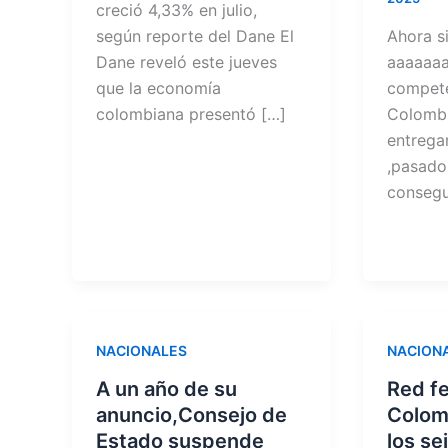
creció 4,33% en julio,
según reporte del Dane El
Ahora s
Dane reveló este jueves
aaaaaaa
que la economía
compete
colombiana presentó […]
Colombi
entregar
,pasado 
consegu
NACIONALES
NACION
A un año de su
Red fe
anuncio,Consejo de
Colom
Estado suspende
los se