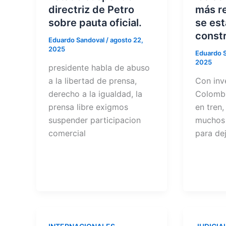
directriz de Petro
más r
sobre pauta oficial.
se es
const
Eduardo Sandoval
/
agosto 22,
2025
Eduardo 
2025
presidente habla de abuso
a la libertad de prensa,
Con inve
derecho a la igualdad, la
Colombi
prensa libre exigmos
en tren
suspender participacion
muchos 
comercial
para de