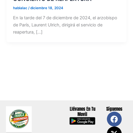
hablalac
/
diciembre 18, 2024
En la tarde del 7 de diciembre de 2024, el arzobispo
de París, Laurent Ulrich, dirigirá el servicio de
reapertura, […]
Llévanos En Tu
Síguenos
F
X
Y
I
Movil
a
-
o
n
c
t
u
s