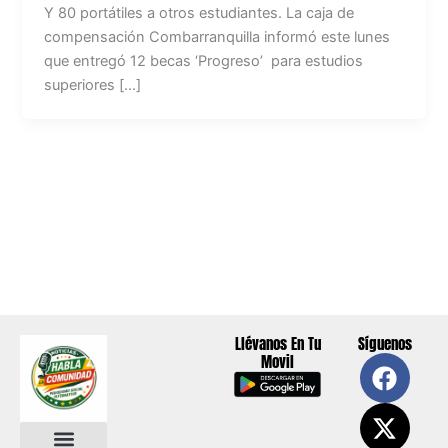
Y 80 portátiles a otros estudiantes. La caja de
compensación Combarranquilla informó este lunes
que entregó 12 becas ‘Progreso’ para estudios
superiores […]
Llévanos En Tu
Síguenos
F
X
Y
I
Movil
a
-
o
n
c
t
u
s
e
w
t
t