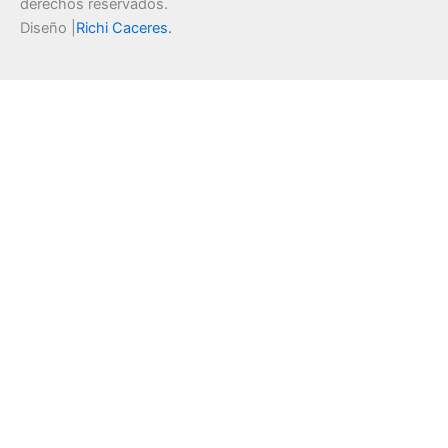
derechos reservados.
Diseño |
Richi Caceres
.