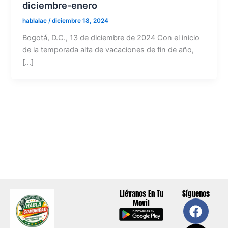
diciembre-enero
hablalac
/
diciembre 18, 2024
Bogotá, D.C., 13 de diciembre de 2024 Con el inicio
de la temporada alta de vacaciones de fin de año,
[…]
Llévanos En Tu
Síguenos
F
X
Y
I
Movil
a
-
o
n