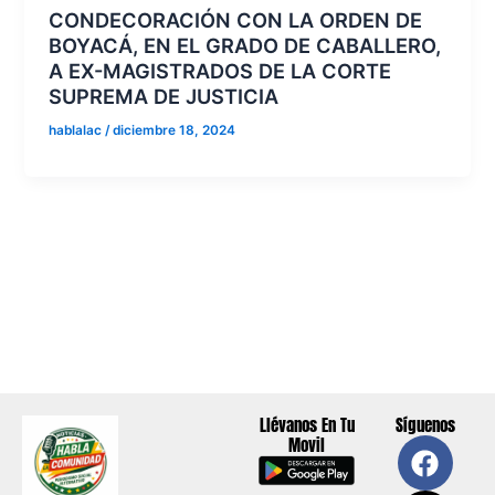
CONDECORACIÓN CON LA ORDEN DE
BOYACÁ, EN EL GRADO DE CABALLERO,
A EX-MAGISTRADOS DE LA CORTE
SUPREMA DE JUSTICIA
hablalac
/
diciembre 18, 2024
Llévanos En Tu
Síguenos
F
X
Y
I
Movil
a
-
o
n