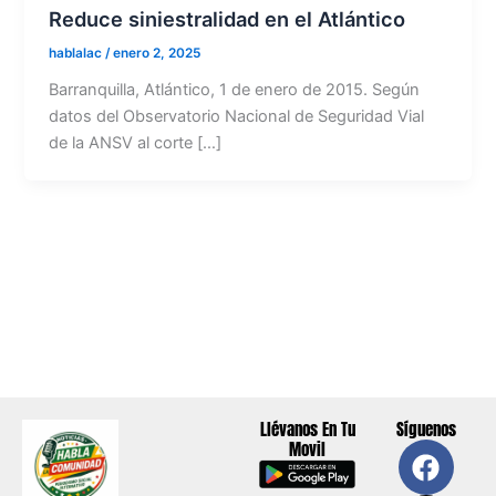
Reduce siniestralidad en el Atlántico
hablalac
/
enero 2, 2025
Barranquilla, Atlántico, 1 de enero de 2015. Según
datos del Observatorio Nacional de Seguridad Vial
de la ANSV al corte […]
Llévanos En Tu
Síguenos
F
X
Y
I
Movil
a
-
o
n