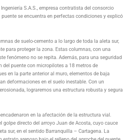
 Ingeniería S.A.S., empresa contratista del consorcio
l puente se encuentra en perfectas condiciones y explicó
nas de suelo-cemento a lo largo de toda la aleta sur,
nte para proteger la zona. Estas columnas, con una
este fenómeno no se repita. Además, para una seguridad
n del puente con micropilotes a 18 metros de
s en la parte anterior al muro, elementos de baja
itan deformaciones en el suelo inestable. Con un
 erosionada, lograremos una estructura robusta y segura
encadenaron en la afectación de la estructura vial.
 el golpe directo del arroyo Juan de Acosta, cuyo cauce
ta sur, en el sentido Barranquilla – Cartagena. La
 estrato arenoso bajo el relleno del aproche del puente.