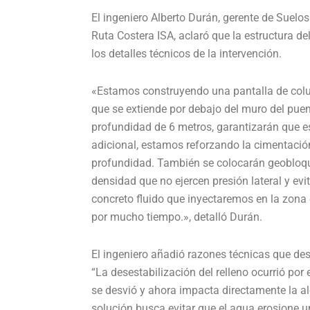
El ingeniero Alberto Durán, gerente de Suelos
Ruta Costera ISA, aclaró que la estructura de
los detalles técnicos de la intervención.
«Estamos construyendo una pantalla de colum
que se extiende por debajo del muro del pue
profundidad de 6 metros, garantizarán que 
adicional, estamos reforzando la cimentació
profundidad. También se colocarán geobloque
densidad que no ejercen presión lateral y ev
concreto fluido que inyectaremos en la zona
por mucho tiempo.», detalló Durán.
El ingeniero añadió razones técnicas que des
“La desestabilización del relleno ocurrió por
se desvió y ahora impacta directamente la ale
solución busca evitar que el agua erosione un