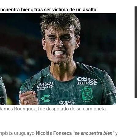
cuentra bien» tras ser víctima de un asalto
James Rodríguez, fue despojado de su camioneta
ampista uruguayo
Nicolás Fonseca
“se encuentra bien”
y