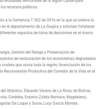
as entidades territoriales de la region Caribe para
 los recursos públicos.
nto a la Sentencia T 302 de 2016 en la que se ordena la
 en el departamento de La Guajira y solicitan fortalecer
 diferentes espacios de toma de decisiones en el marco
ergía, Gestión del Riesgo y Preservación de
royectos de restauración de los ecosistemas degradados
n costera que azota toda la región; financiación de los
 la Reconversión Productiva del Corredor de la Vida en el
del Atlántico, Eduardo Verano de La Rosa; de Bolívar,
ávila; Córdoba, Erasmo Zuleta Bechara; Magdalena,
 Aguilar De Luque y Sucre, Lucy García Montes.