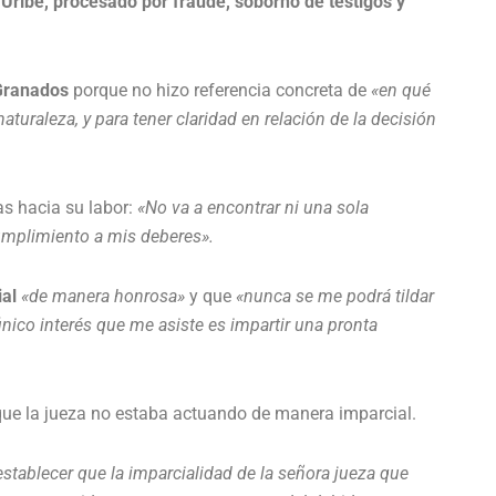
Uribe, procesado por fraude, soborno de testigos y
Granados
porque no hizo referencia concreta de
«en qué
turaleza, y para tener claridad en relación de la decisión
cas hacia su labor:
«No va a encontrar ni una sola
umplimiento a mis deberes».
al
«de manera honrosa»
y que
«nunca se me podrá tildar
único interés que me asiste es impartir una pronta
ue la jueza no estaba actuando de manera imparcial.
stablecer que la imparcialidad de la señora jueza que