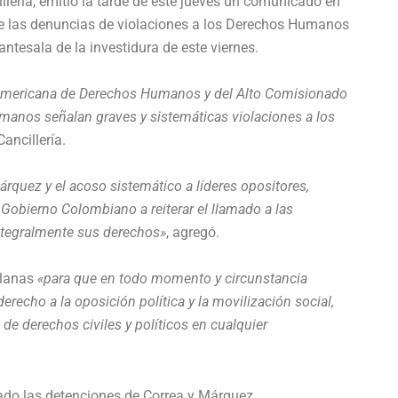
llería, emitió la tarde de este jueves un comunicado en
de las denuncias de violaciones a los Derechos Humanos
ntesala de la investidura de este viernes.
eramericana de Derechos Humanos y del Alto Comisionado
manos señalan graves y sistemáticas violaciones a los
Cancillería.
rquez y el acoso sistemático a líderes opositores,
Gobierno Colombiano a reiterar el llamado a las
ntegralmente sus derechos»
, agregó.
olanas
«para que en todo momento y circunstancia
derecho a la oposición política y la movilización social,
 derechos civiles y políticos en cualquier
ado las detenciones de Correa y Márquez.