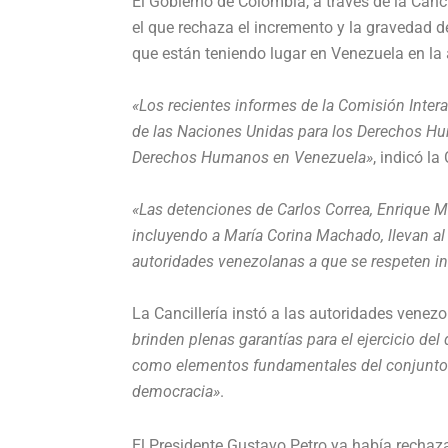
El Gobierno de Colombia, a través de la Canci
el que rechaza el incremento y la gravedad 
que están teniendo lugar en Venezuela en la a
«Los recientes informes de la Comisión Int
de las Naciones Unidas para los Derechos Hu
Derechos Humanos en Venezuela»
, indicó la 
«Las detenciones de Carlos Correa, Enrique Má
incluyendo a María Corina Machado, llevan al 
autoridades venezolanas a que se respeten i
La Cancillería instó a las autoridades venez
brinden plenas garantías para el ejercicio del 
como elementos fundamentales del conjunto de
democracia»
.
El Presidente Gustavo Petro ya había rechaz