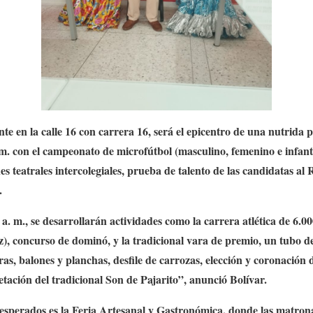
te en la calle 16 con carrera 16, será el epicentro de una nutrida 
 m. con el campeonato de microfútbol (masculino, femenino e infantil
 teatrales intercolegiales, prueba de talento de las candidatas al R
.
a. m., se desarrollarán actividades como la carrera atlética de 6.0
z), concurso de dominó, y la tradicional vara de premio, un tubo d
as, balones y planchas, desfile de carrozas, elección y coronación de
tación del tradicional Son de Pajarito”, anunció Bolívar.
sperados es la Feria Artesanal y Gastronómica, donde las matrona